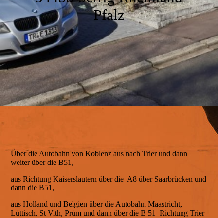
Bad
Pfalz
Der Garten
Ausstattung
Unsere Umgebung
Über die Autobahn von Koblenz aus nach Trier und dann
Impressionen
weiter über die B51,
aus Richtung Kaiserslautern über die A8 über Saarbrücken und
dann die B51,
Service
aus Holland und Belgien über die Autobahn Maastricht,
Lüttisch, St Vith, Prüm und dann über die B 51 Richtung Trier