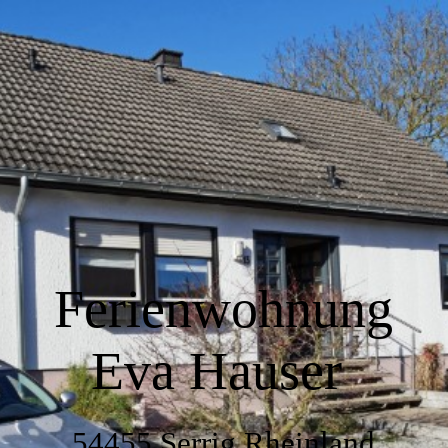
Home
Wir über uns
Wohnen
Küche
Ferienwohnung
Eva Hauser
Schlafen
54455 Serrig Rheinland