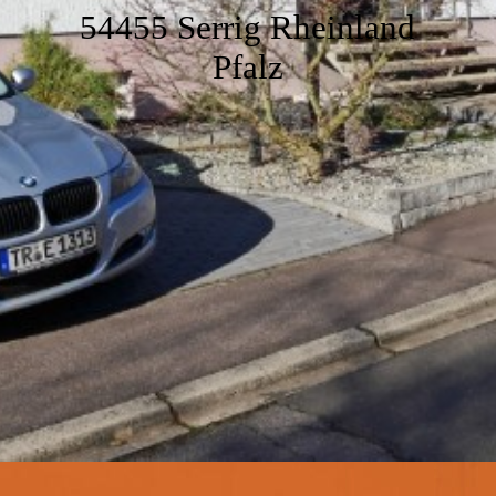
Bad
54455 Serrig Rheinland
Pfalz
Der Garten
Ausstattung
Unsere Umgebung
Impressionen
Service