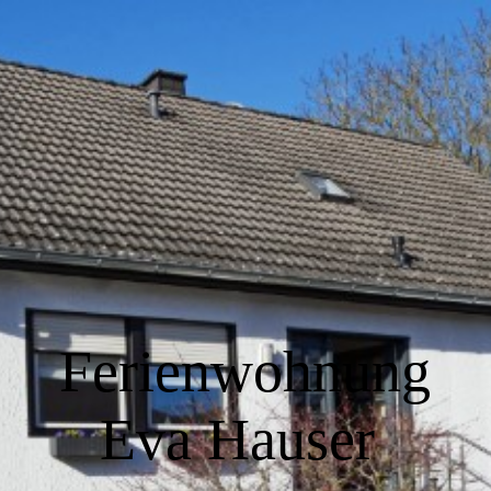
Home
Wir über uns
Wohnen
Küche
Ferienwohnung
Schlafen
Eva Hauser