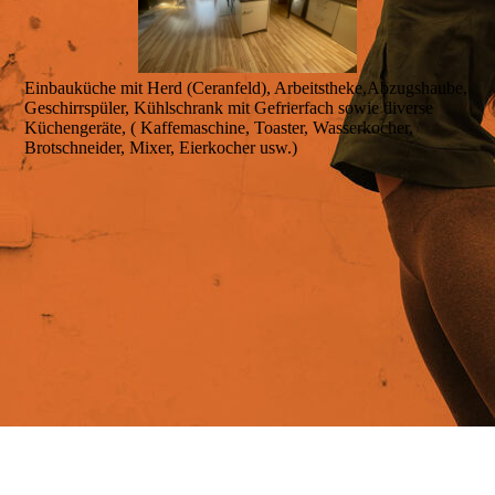
Kontakt
Einbauküche mit Herd (Ceranfeld), Arbeitstheke,Abzugshaube,
Gästebuch
Geschirrspüler, Kühlschrank mit Gefrierfach sowie diverse
Küchengeräte, ( Kaffemaschine, Toaster, Wasserkocher,
Brotschneider, Mixer, Eierkocher usw.)
Buchungslink
Kontakt
Unsere Leistungen