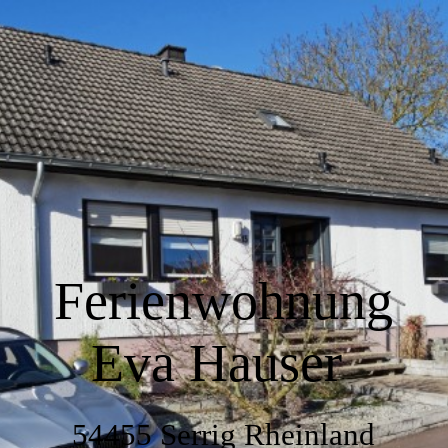
Home
Wir über uns
Wohnen
Ferienwohnung
Küche
Eva Hauser
Schlafen
54455 Serrig Rheinland