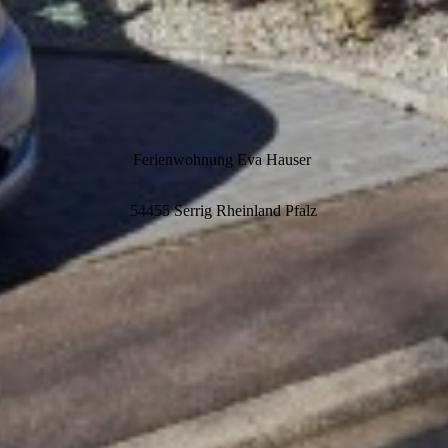
Ferienwohnung Eva Hauser
54455 Serrig Rheinland Pfalz