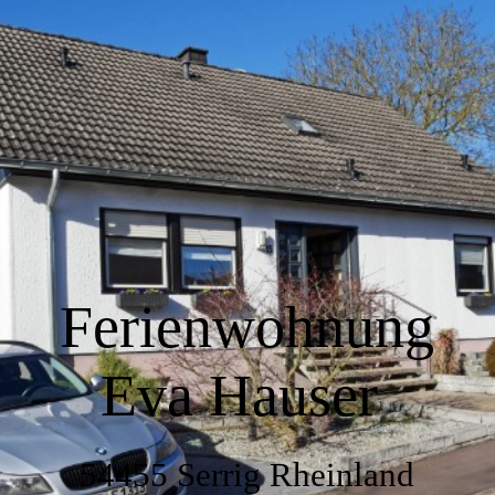
Home
Wir über uns
Wohnen
Ferienwohnung
Küche
Eva Hauser
Schlafen
54455 Serrig Rheinland