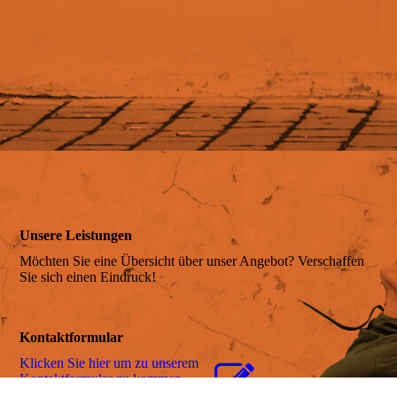
Anreise
Belegungsplan
Preis & Leistung
Unsere Leistungen
Online-Anfragen
Möchten Sie eine Übersicht über unser Angebot? Verschaffen
Sie sich einen Eindruck!
Online-Buchen
Kontaktformular
Klicken Sie hier um zu unserem
Kon­takt­for­mu­lar zu kommen