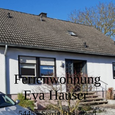
Home
Wir über uns
Wohnen
Küche
Ferienwohnung
Eva Hauser
Schlafen
54455 Serrig Rheinland